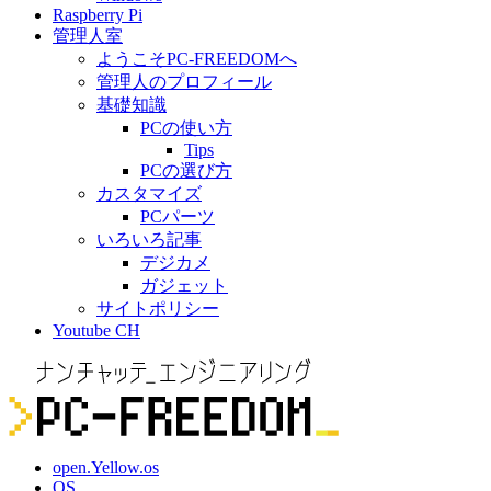
Raspberry Pi
管理人室
ようこそPC-FREEDOMへ
管理人のプロフィール
基礎知識
PCの使い方
Tips
PCの選び方
カスタマイズ
PCパーツ
いろいろ記事
デジカメ
ガジェット
サイトポリシー
Youtube CH
open.Yellow.os
OS