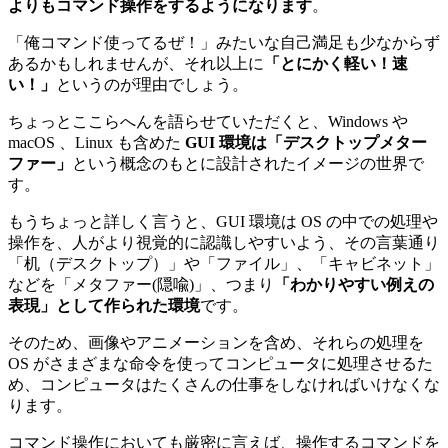
よりもコマンド操作をするようになります
。
「俺コマンド使ってるぜ！」みたいな自己満足も少なからず
あるかもしれませんが、それ以上に
「とにかく軽い！速
い！」
というのが理由でしょう。
ちょっとここらへんを語らせていただくと、Windows や
macOS 、Linux も含めた
GUI 環境は「デスクトップメター
ファー」
という概念のもとに設計されたイメージの世界で
す。
もうちょっと詳しく言うと、GUI 環境は OS の中での処理や
操作を、人がより視覚的に認識しやすいよう、その言葉通り
「机（デスクトップ）」や「ファイル」、「キャビネット」
などを「メタファー(隠喩)」、つまり
「わかりやすい例えの
表現」として作られた環境
です。
そのため、画像やアニメーションを含め、それらの処理を
OS がさまざまな命令を使ってコンピュータに処理させるた
め、コンピュータはたくさんの仕事をしなければいけなくな
ります。
コマンド操作においても厳密に言えば、操作するコマンドを