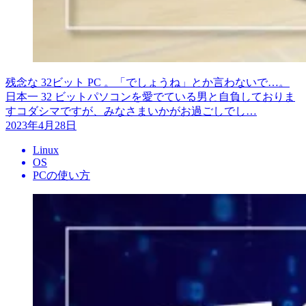
残念な 32ビット PC 。「でしょうね」とか言わないで…。
日本一 32 ビットパソコンを愛でている男と自負しておりま
すコダシマですが、みなさまいかがお過ごしでし…
2023年4月28日
Linux
OS
PCの使い方