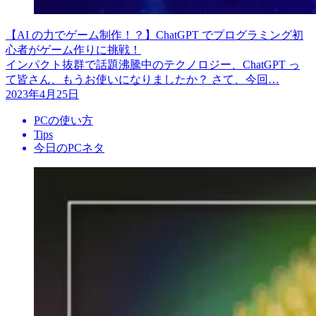
【AI の力でゲーム制作！？】ChatGPT でプログラミング初
心者がゲーム作りに挑戦！
インパクト抜群で話題沸騰中のテクノロジー、ChatGPT っ
て皆さん、もうお使いになりましたか？ さて、今回…
2023年4月25日
PCの使い方
Tips
今日のPCネタ