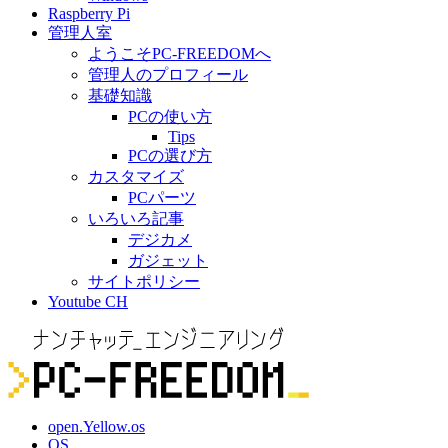
Raspberry Pi
管理人室
ようこそPC-FREEDOMへ
管理人のプロフィール
基礎知識
PCの使い方
Tips
PCの選び方
カスタマイズ
PCパーツ
いろいろ記事
デジカメ
ガジェット
サイトポリシー
Youtube CH
open.Yellow.os
OS