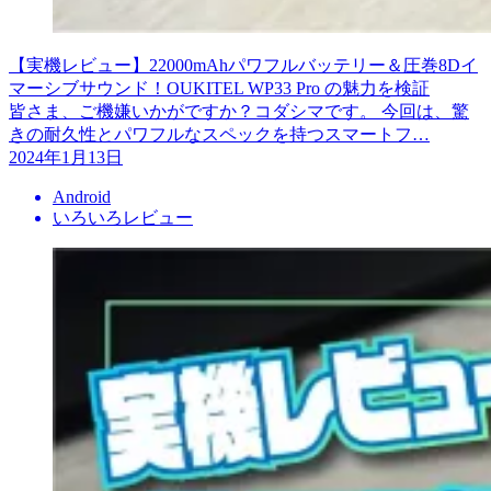
【実機レビュー】22000mAhパワフルバッテリー＆圧巻8Dイ
マーシブサウンド！OUKITEL WP33 Pro の魅力を検証
皆さま、ご機嫌いかがですか？コダシマです。 今回は、驚
きの耐久性とパワフルなスペックを持つスマートフ…
2024年1月13日
Android
いろいろレビュー