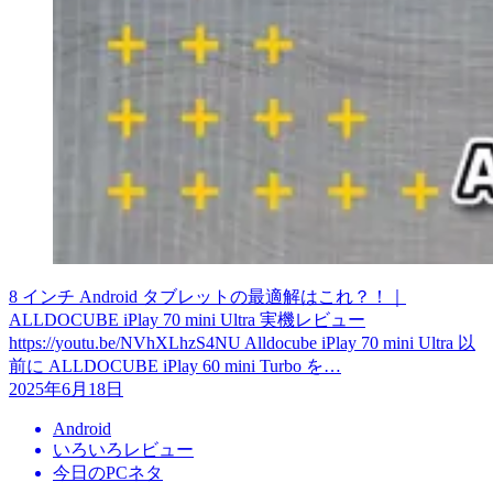
8 インチ Android タブレットの最適解はこれ？！｜
ALLDOCUBE iPlay 70 mini Ultra 実機レビュー
https://youtu.be/NVhXLhzS4NU Alldocube iPlay 70 mini Ultra 以
前に ALLDOCUBE iPlay 60 mini Turbo を…
2025年6月18日
Android
いろいろレビュー
今日のPCネタ