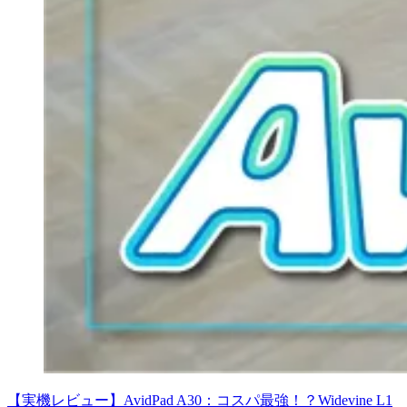
【実機レビュー】AvidPad A30：コスパ最強！？Widevine L1