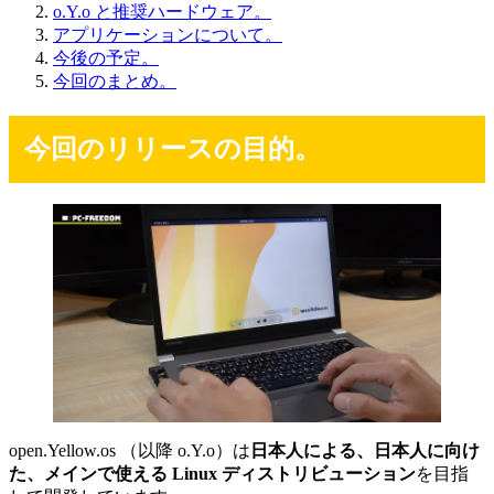
o.Y.o と推奨ハードウェア。
アプリケーションについて。
今後の予定。
今回のまとめ。
今回のリリースの目的。
open.Yellow.os （以降 o.Y.o）は
日本人による、日本人に向け
た、メインで使える Linux ディストリビューション
を目指