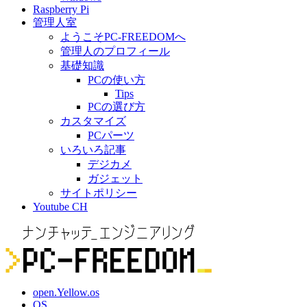
Raspberry Pi
管理人室
ようこそPC-FREEDOMへ
管理人のプロフィール
基礎知識
PCの使い方
Tips
PCの選び方
カスタマイズ
PCパーツ
いろいろ記事
デジカメ
ガジェット
サイトポリシー
Youtube CH
open.Yellow.os
OS