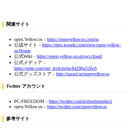
関連サイト
open.Yellow.os –
https://openyellowos.com/ja
公認サイト –
https://sites.google.com/view/open-yellow-
os/Home
公式Wiki –
https://open-yellow-os.growi.cloud/
公式メディア –
https://note.com/opt_tech/m/mc84296a526c6
公式グッズストア –
http://suzuri.jp/openyellowos
Twitter アカウント
PC-FREEDOM –
https://twitter.com/pcfreedomplus1
open.Yellow.os –
https://twitter.com/openyellowos
参考サイト