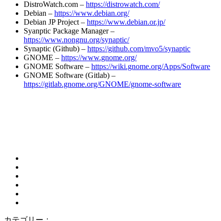
DistroWatch.com –
https://distrowatch.com/
Debian –
https://www.debian.org/
Debian JP Project –
https://www.debian.or.jp/
Syanptic Package Manager –
https://www.nongnu.org/synaptic/
Synaptic (Github) –
https://github.com/mvo5/synaptic
GNOME –
https://www.gnome.org/
GNOME Software –
https://wiki.gnome.org/Apps/Software
GNOME Software (Gitlab) –
https://gitlab.gnome.org/GNOME/gnome-software
カテゴリー：