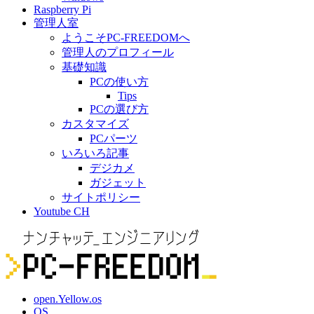
Raspberry Pi
管理人室
ようこそPC-FREEDOMへ
管理人のプロフィール
基礎知識
PCの使い方
Tips
PCの選び方
カスタマイズ
PCパーツ
いろいろ記事
デジカメ
ガジェット
サイトポリシー
Youtube CH
open.Yellow.os
OS