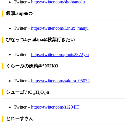
Twitter –
https://twitter.com/shohtanedu
饅頭.aup🍣🍊
Twitter –
https://twitter.com/Linux_manju
ぴなっつ4g+◢.ipa@秋葉行きたい
Twitter –
https://twitter.com/pnuts2872ykr
くらーぷの妖精@*NUKO
Twitter –
https://twitter.com/sakura_05032
シューゴ / (C₁₀H₈O₄)n
Twitter –
https://twitter.com/s1204IT
とれーすさん