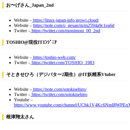
お〜げさん_Japan_2nd
Website –
https://linux-japan-info.growi.cloud/
Website –
https://note.com/o_gesan/m/m2594a9c1ea6d
Twitter –
https://twitter.com/monimoni_00_2nd
TOSHIO@現役ITｴﾝｼﾞﾆｱ
Website –
https://toshio-web.com/
Twitter –
https://twitter.com/TOSHIO_1983
そときせひろ（デジバター2期生）@IT妖精系Vtuber
Website –
https://note.com/sotokisehiro/
Twitter –
https://twitter.com/sotokisehiro
Youtube –
https://www.youtube.com/channel/UCbk1V4Kc6NmI8WPE
根津翔太さん