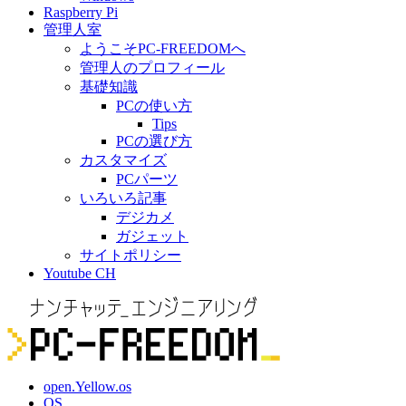
Raspberry Pi
管理人室
ようこそPC-FREEDOMへ
管理人のプロフィール
基礎知識
PCの使い方
Tips
PCの選び方
カスタマイズ
PCパーツ
いろいろ記事
デジカメ
ガジェット
サイトポリシー
Youtube CH
open.Yellow.os
OS