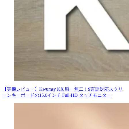
【実機レビュー】Kwumsy KX 唯一無二！9言語対応スクリ
ーンキーボードの15.6インチ Full-HD タッチモニター