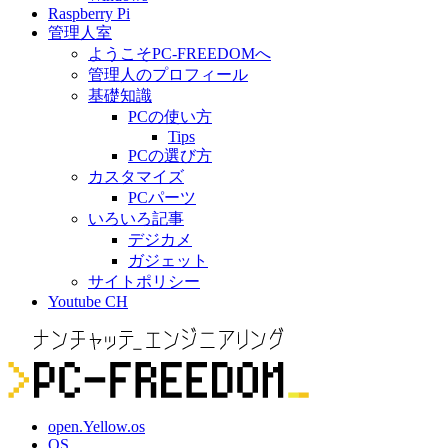
Raspberry Pi
管理人室
ようこそPC-FREEDOMへ
管理人のプロフィール
基礎知識
PCの使い方
Tips
PCの選び方
カスタマイズ
PCパーツ
いろいろ記事
デジカメ
ガジェット
サイトポリシー
Youtube CH
open.Yellow.os
OS