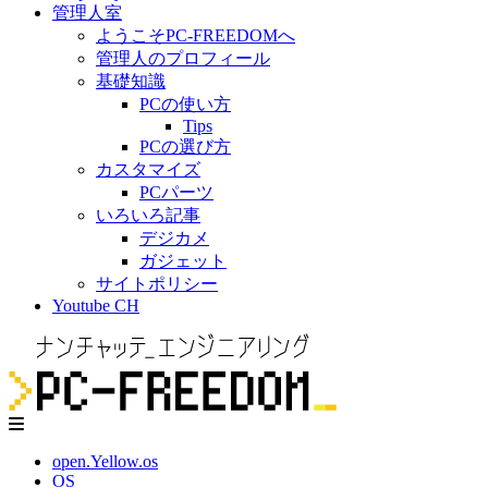
管理人室
ようこそPC-FREEDOMへ
管理人のプロフィール
基礎知識
PCの使い方
Tips
PCの選び方
カスタマイズ
PCパーツ
いろいろ記事
デジカメ
ガジェット
サイトポリシー
Youtube CH
open.Yellow.os
OS