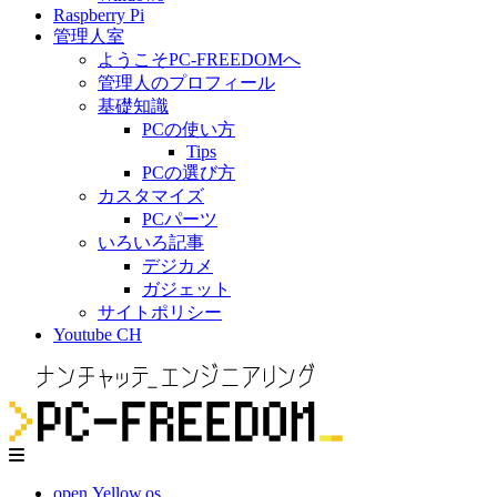
Raspberry Pi
管理人室
ようこそPC-FREEDOMへ
管理人のプロフィール
基礎知識
PCの使い方
Tips
PCの選び方
カスタマイズ
PCパーツ
いろいろ記事
デジカメ
ガジェット
サイトポリシー
Youtube CH
open.Yellow.os