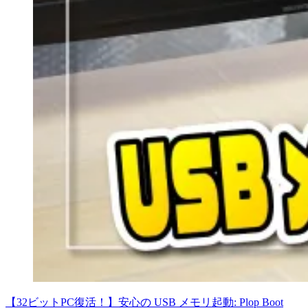
【32ビットPC復活！】安心の USB メモリ起動: Plop Boot