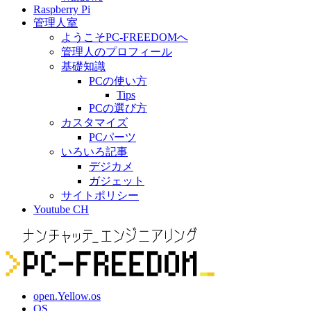
Raspberry Pi
管理人室
ようこそPC-FREEDOMへ
管理人のプロフィール
基礎知識
PCの使い方
Tips
PCの選び方
カスタマイズ
PCパーツ
いろいろ記事
デジカメ
ガジェット
サイトポリシー
Youtube CH
open.Yellow.os
OS