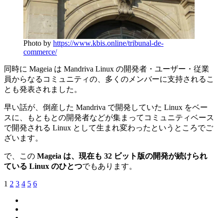
Photo by
https://www.kbis.online/tribunal-de-
commerce/
同時に Mageia は Mandriva Linux の開発者・ユーザー・従業
員からなるコミュニティの、多くのメンバーに支持されるこ
とも発表されました。
早い話が、倒産した Mandriva で開発していた Linux をベー
スに、もともとの開発者などが集まってコミュニティベース
で開発される Linux として生まれ変わったというところでご
ざいます。
で、この
Mageia は、現在も 32 ビット版の開発が続けられ
ている Linux のひとつ
でもあります。
1
2
3
4
5
6