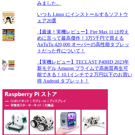
みました。
いつも Linux にインストールするソフトウ
ェア20選
【最速！実機レビュー】Fire Max 11 は控え
めに言って最高傑作！3万5千円で買える
AnTuTu 420,000 オーバーの高性能タブレッ
トだった件について！
【実機レビュー】TECLAST P40HD 2023年
新モデル Amazon プライムで高画質再生可
能できる！10.1インチで２万円以下のお買い
得 Android タブレット！