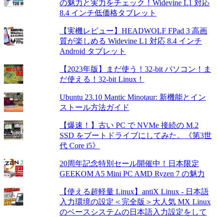
の魅力と実力をチェック！Widevine L1 対応
8.4 インチ低価格タブレット
【実機レビュー】HEADWOLF FPad 3 高画
質が楽しめる Widevine L1 対応 8.4 インチ
Android タブレット
【2023年版】まだ使う！32-bit パソコン！ま
だ使える！32-bit Linux！
Ubuntu 23.10 Mantic Minotaur: 新機能とイン
ストール方法ガイド
【爆速！】古い PC で NVMe 接続の M.2
SSD をブートドライブにしてみた。《第3世
代 Core i5》
20周年記念特別セール開催中！日本限定
GEEKOM A5 Mini PC AMD Ryzen 7 の魅力
【使える超軽量 Linux】antiX Linux - 日本語
入力環境の設定＜完全版＞大人気 MX Linux
のベースシステムの日本語入力設定をして