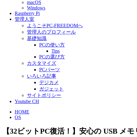
macOS
Windows
Raspberry Pi
管理人室
ようこそPC-FREEDOMへ
管理人のプロフィール
基礎知識
PCの使い方
Tips
PCの選び方
カスタマイズ
PCパーツ
いろいろ記事
デジカメ
ガジェット
サイトポリシー
Youtube CH
HOME
OS
【32ビットPC復活！】安心の USB メモリ起動: P