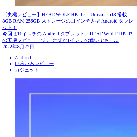
【実機レビュー】HEADWOLF HPad 2 – Unisoc T618 搭載
8GB RAM 256GB ストレージの11インチ大型 Android タブレ
ット！
今回は11インチの Android タブレット、HEADWOLF HPad2
の実機レビューです。 わずか1インチの違いでも、…
2022年8月27日
Android
いろいろレビュー
ガジェット