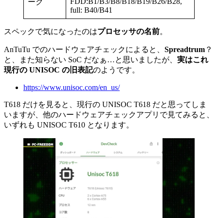
FDD:B1/B3/B8/B18/B19/B26/B28,
ーク
full: B40/B41
スペックで気になったのは
プロセッサの名前
。
AnTuTu でのハードウェアチェックによると、
Spreadtrum
？
と、また知らない SoC だなぁ…と思いましたが、
実はこれ
現行の UNISOC の旧表記
のようです。
https://www.unisoc.com/en_us/
T618 だけを見ると、現行の UNISOC T618 だと思ってしま
いますが、他のハードウェアチェックアプリで見てみると、
いずれも UNISOC T610 となります。