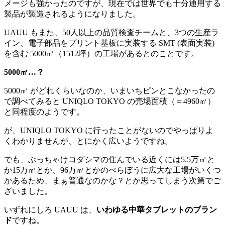
メージも強かったのですが、現在では世界でも十分通用する
製品が製造されるようになりました。
UAUU もまた、50人以上の品質検査チームと、3つの生産ラ
イン、電子部品をプリント基板に実装する SMT (表面実装)
を含む 5000㎡（1512坪）の工場があるとのことです。
5000㎡…
？
5000㎡ がどれくらいなのか、いまいちピンとこなかったの
で調べてみると UNIQLO TOKYO の売場面積（＝4960㎡）
と同程度のようです。
が、UNIQLO TOKYO に行ったことがないのでやっぱりよ
くわかりませんが、とにかく広いようですね。
でも、ぶっちゃけコダシマの住んでいる近くには5.5万㎡と
か15万㎡とか、96万㎡とかのべらぼうに広大な工場がいくつ
かあるため、まぁ普通なのかな？とか思ってしまう次第でご
ざいました。
いずれにしろ UAUU は、
いわゆる中華タブレットのブラン
ド
ですね。