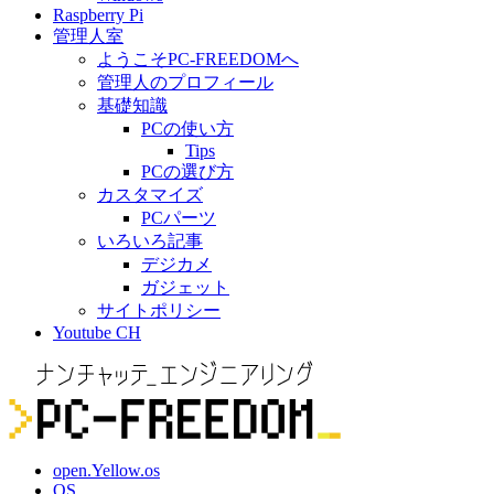
Raspberry Pi
管理人室
ようこそPC-FREEDOMへ
管理人のプロフィール
基礎知識
PCの使い方
Tips
PCの選び方
カスタマイズ
PCパーツ
いろいろ記事
デジカメ
ガジェット
サイトポリシー
Youtube CH
open.Yellow.os
OS