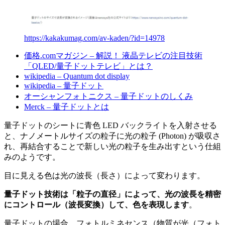
https://kakakumag.com/av-kaden/?id=14978
価格.comマガジン – 解説！ 液晶テレビの注目技術
「QLED/量子ドットテレビ」とは？
wikipedia – Quantum dot display
wikipedia – 量子ドット
オーシャンフォトニクス – 量子ドットのしくみ
Merck – 量子ドットとは
量子ドットのシートに青色 LED バックライトを入射させる
と、ナノメートルサイズの粒子に光の粒子 (Photon) が吸収さ
れ、再結合することで新しい光の粒子を生み出すという仕組
みのようです。
目に見える色は光の波長（長さ）によって変わります。
量子ドット技術は「粒子の直径」によって、光の波長を精密
にコントロール（波長変換）して、色を表現します
。
量子ドットの場合、フォトルミネセンス（物質が光（フォト