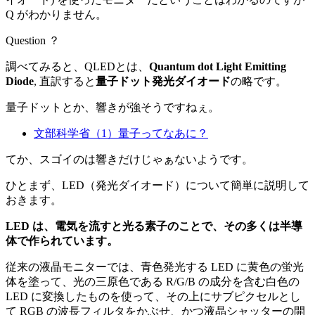
Q がわかりません。
Question ？
調べてみると、QLEDとは、
Quantum dot Light Emitting
Diode
, 直訳すると
量子ドット発光ダイオード
の略です。
量子ドットとか、響きが強そうですねぇ。
文部科学省（1）量子ってなあに？
てか、スゴイのは響きだけじゃぁないようです。
ひとまず、LED（発光ダイオード）について簡単に説明して
おきます。
LED は、電気を流すと光る素子のことで、その多くは半導
体で作られています。
従来の液晶モニターでは、青色発光する LED に黄色の蛍光
体を塗って、光の三原色である R/G/B の成分を含む白色の
LED に変換したものを使って、その上にサブピクセルとし
て RGB の波長フィルタをかぶせ、かつ液晶シャッターの開