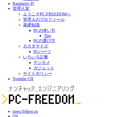
Raspberry Pi
管理人室
ようこそPC-FREEDOMへ
管理人のプロフィール
基礎知識
PCの使い方
Tips
PCの選び方
カスタマイズ
PCパーツ
いろいろ記事
デジカメ
ガジェット
サイトポリシー
Youtube CH
open.Yellow.os
OS