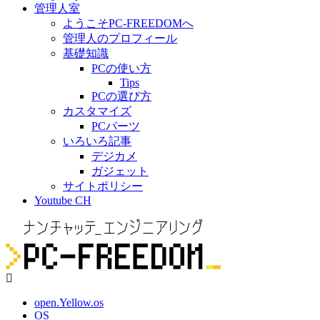
管理人室
ようこそPC-FREEDOMへ
管理人のプロフィール
基礎知識
PCの使い方
Tips
PCの選び方
カスタマイズ
PCパーツ
いろいろ記事
デジカメ
ガジェット
サイトポリシー
Youtube CH
open.Yellow.os
OS