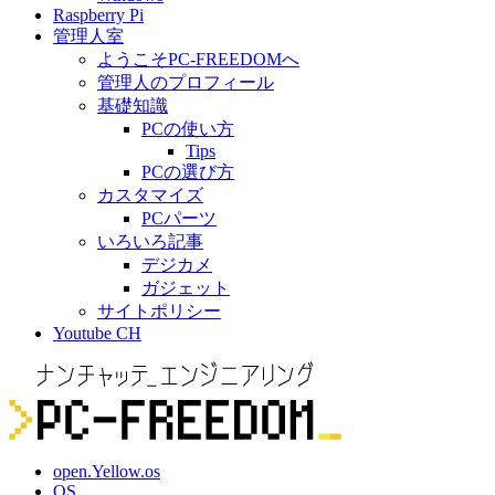
Raspberry Pi
管理人室
ようこそPC-FREEDOMへ
管理人のプロフィール
基礎知識
PCの使い方
Tips
PCの選び方
カスタマイズ
PCパーツ
いろいろ記事
デジカメ
ガジェット
サイトポリシー
Youtube CH
open.Yellow.os
OS