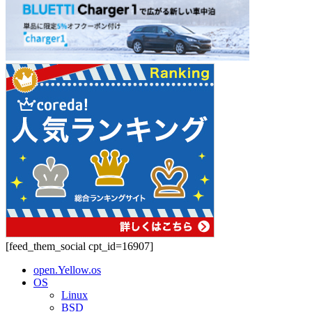
[feed_them_social cpt_id=16907]
open.Yellow.os
OS
Linux
BSD