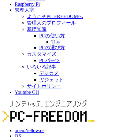
Raspberry Pi
管理人室
ようこそPC-FREEDOMへ
管理人のプロフィール
基礎知識
PCの使い方
Tips
PCの選び方
カスタマイズ
PCパーツ
いろいろ記事
デジカメ
ガジェット
サイトポリシー
Youtube CH
open.Yellow.os
OS