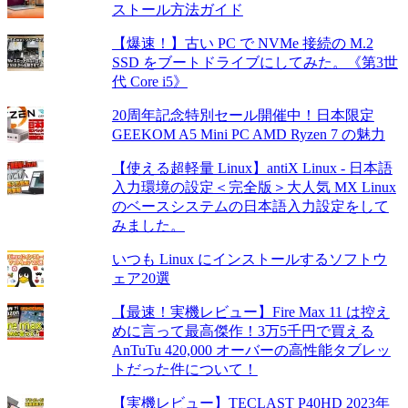
ストール方法ガイド
【爆速！】古い PC で NVMe 接続の M.2
SSD をブートドライブにしてみた。《第3世
代 Core i5》
20周年記念特別セール開催中！日本限定
GEEKOM A5 Mini PC AMD Ryzen 7 の魅力
【使える超軽量 Linux】antiX Linux - 日本語
入力環境の設定＜完全版＞大人気 MX Linux
のベースシステムの日本語入力設定をして
みました。
いつも Linux にインストールするソフトウ
ェア20選
【最速！実機レビュー】Fire Max 11 は控え
めに言って最高傑作！3万5千円で買える
AnTuTu 420,000 オーバーの高性能タブレッ
トだった件について！
【実機レビュー】TECLAST P40HD 2023年