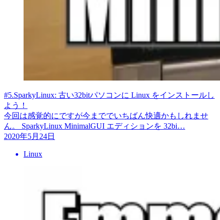
#5.SparkyLinux: 古い32bitパソコンに Linux をインストールし
よう！
今回は感覚的にですが今まででいちばん快適かもしれませ
ん。 SparkyLinux MinimalGUI エディションを 32bi…
2020年5月24日
Linux