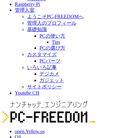
Raspberry Pi
管理人室
ようこそPC-FREEDOMへ
管理人のプロフィール
基礎知識
PCの使い方
Tips
PCの選び方
カスタマイズ
PCパーツ
いろいろ記事
デジカメ
ガジェット
サイトポリシー
Youtube CH
open.Yellow.os
OS