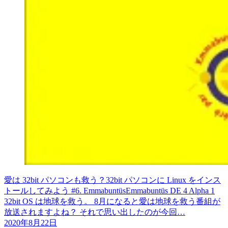
愛は 32bit パソコンも救う？32bit パソコンに Linux をインス
トールしてみよう #6. EmmabuntüsEmmabuntüs DE 4 Alpha 1
32bit OS は地球を救う。 8月になると愛は地球を救う番組が
放送されますよね？ それで思い出したのが今回…
2020年8月22日