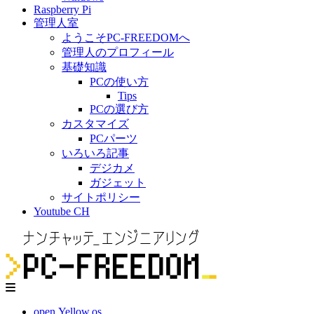
Raspberry Pi
管理人室
ようこそPC-FREEDOMへ
管理人のプロフィール
基礎知識
PCの使い方
Tips
PCの選び方
カスタマイズ
PCパーツ
いろいろ記事
デジカメ
ガジェット
サイトポリシー
Youtube CH
open.Yellow.os