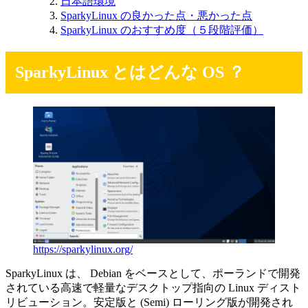
日本語環境
SparkyLinux の良かった点・悪かった点
SparkyLinux のおすすめ度（５段階評価）
SparkyLinux とはどんな OS ？
https://sparkylinux.org/
SparkyLinux は、 Debian をベースとして、ポーランドで開発
されている高速で軽量なデスクトップ指向の Linux ディスト
リビューション。安定版と (Semi) ローリング版が開発され