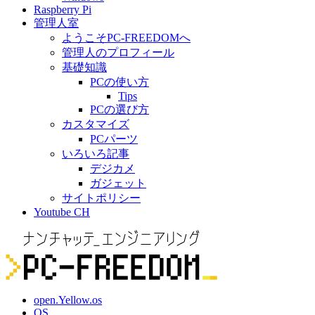
Raspberry Pi
管理人室
ようこそPC-FREEDOMへ
管理人のプロフィール
基礎知識
PCの使い方
Tips
PCの選び方
カスタマイズ
PCパーツ
いろいろ記事
デジカメ
ガジェット
サイトポリシー
Youtube CH
open.Yellow.os
OS