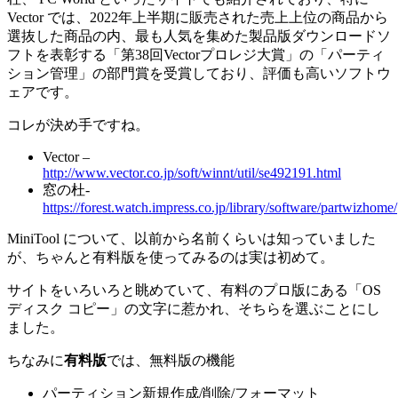
Vector では、2022年上半期に販売された売上上位の商品から
選抜した商品の内、最も人気を集めた製品版ダウンロードソ
フトを表彰する「第38回Vectorプロレジ大賞」の「パーティ
ション管理」の部門賞を受賞しており、評価も高いソフトウ
ェアです。
コレが決め手ですね。
Vector –
http://www.vector.co.jp/soft/winnt/util/se492191.html
窓の杜-
https://forest.watch.impress.co.jp/library/software/partwizhome/
MiniTool について、以前から名前くらいは知っていました
が、ちゃんと有料版を使ってみるのは実は初めて。
サイトをいろいろと眺めていて、有料のプロ版にある「OS
ディスク コピー」の文字に惹かれ、そちらを選ぶことにし
ました。
ちなみに
有料版
では、無料版の機能
パーティション新規作成/削除/フォーマット