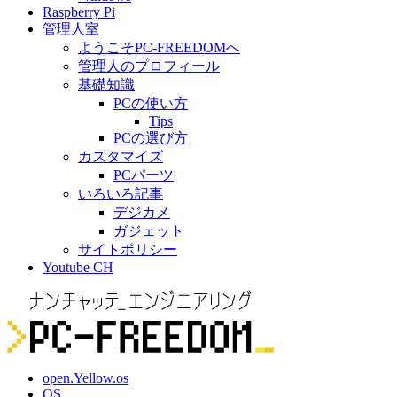
Raspberry Pi
管理人室
ようこそPC-FREEDOMへ
管理人のプロフィール
基礎知識
PCの使い方
Tips
PCの選び方
カスタマイズ
PCパーツ
いろいろ記事
デジカメ
ガジェット
サイトポリシー
Youtube CH
open.Yellow.os
OS