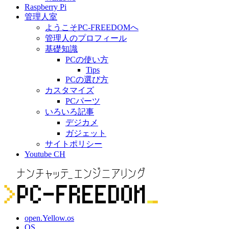
Raspberry Pi
管理人室
ようこそPC-FREEDOMへ
管理人のプロフィール
基礎知識
PCの使い方
Tips
PCの選び方
カスタマイズ
PCパーツ
いろいろ記事
デジカメ
ガジェット
サイトポリシー
Youtube CH
open.Yellow.os
OS