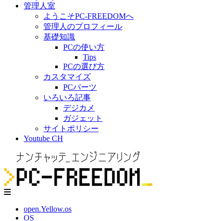
管理人室
ようこそPC-FREEDOMへ
管理人のプロフィール
基礎知識
PCの使い方
Tips
PCの選び方
カスタマイズ
PCパーツ
いろいろ記事
デジカメ
ガジェット
サイトポリシー
Youtube CH
open.Yellow.os
OS