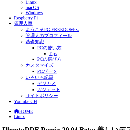
Linux
macOS
Windows
Raspberry Pi
管理人室
ようこそPC-FREEDOMへ
管理人のプロフィール
基礎知識
PCの使い方
Tips
PCの選び方
カスタマイズ
PCパーツ
いろいろ記事
デジカメ
ガジェット
サイトポリシー
Youtube CH
HOME
Linux
UbuntuDDE Remix 20.04 Bet