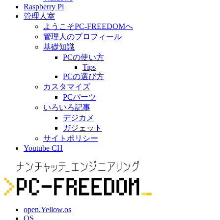
Raspberry Pi
管理人室
ようこそPC-FREEDOMへ
管理人のプロフィール
基礎知識
PCの使い方
Tips
PCの選び方
カスタマイズ
PCパーツ
いろいろ記事
デジカメ
ガジェット
サイトポリシー
Youtube CH
open.Yellow.os
OS