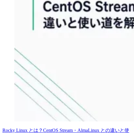
Rocky Linux とは？CentOS Stream・AlmaLinux との違いと使