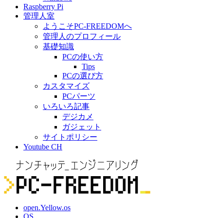
Raspberry Pi
管理人室
ようこそPC-FREEDOMへ
管理人のプロフィール
基礎知識
PCの使い方
Tips
PCの選び方
カスタマイズ
PCパーツ
いろいろ記事
デジカメ
ガジェット
サイトポリシー
Youtube CH
open.Yellow.os
OS