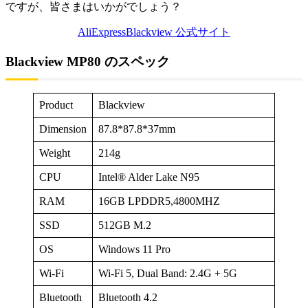
ですが、皆さまはいかがでしょう？
Blackview 公式サイト
AliExpress
Blackview MP80 のスペック
Product
Blackview
Dimension
87.8*87.8*37mm
Weight
214g
CPU
Intel® Alder Lake N95
RAM
16GB LPDDR5,4800MHZ
SSD
512GB M.2
OS
Windows 11 Pro
Wi-Fi
Wi-Fi 5, Dual Band: 2.4G + 5G
Bluetooth
Bluetooth 4.2