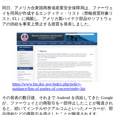
同日、アメリカ合衆国商務省産業安全保障局は、ファーウェ
イを同局が作成するエンティティ・リスト（禁輸措置対象リ
スト, EL）に掲載し、アメリカ製ハイテク部品やソフトウェ
アの供給を事実上禁止する措置を発表しました。
https://www.bis.doc.gov/index.php/policy-
guidance/lists-of-parties-of-concern/entity-list
その発表の数日後、それまで Android を供給してきた Google
が、ファーウェイとの商取引を一部停止したことが報道され
ると、続いてインテルやクアルコムといったメーカーが、部
品供給などの商取引を停止したことが報道されます。