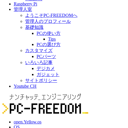
Raspberry Pi
管理人室
ようこそPC-FREEDOMへ
管理人のプロフィール
基礎知識
PCの使い方
Tips
PCの選び方
カスタマイズ
PCパーツ
いろいろ記事
デジカメ
ガジェット
サイトポリシー
Youtube CH
open.Yellow.os
OS