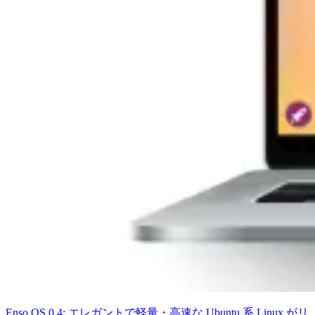
Enso OS 0.4: エレガントで軽量・高速な Ubuntu 系 Linux がリ