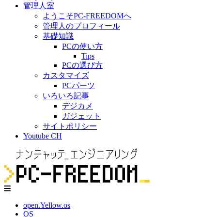
管理人室
ようこそPC-FREEDOMへ
管理人のプロフィール
基礎知識
PCの使い方
Tips
PCの選び方
カスタマイズ
PCパーツ
いろいろ記事
デジカメ
ガジェット
サイトポリシー
Youtube CH
open.Yellow.os
OS