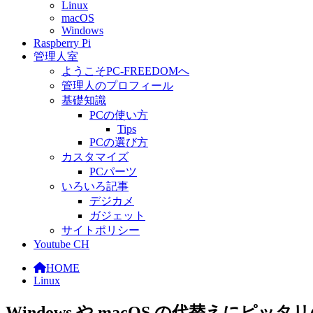
Linux
macOS
Windows
Raspberry Pi
管理人室
ようこそPC-FREEDOMへ
管理人のプロフィール
基礎知識
PCの使い方
Tips
PCの選び方
カスタマイズ
PCパーツ
いろいろ記事
デジカメ
ガジェット
サイトポリシー
Youtube CH
HOME
Linux
Windows や macOS の代替えにピッタリの