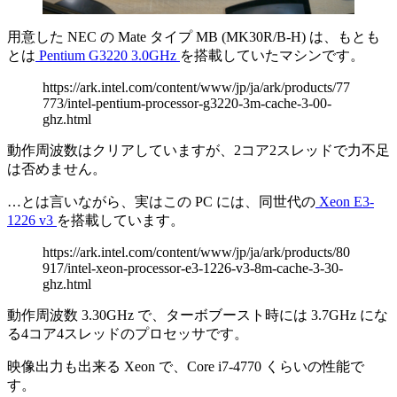
用意した NEC の Mate タイプ MB (MK30R/B-H) は、もとも
とは
Pentium G3220 3.0GHz
を搭載していたマシンです。
https://ark.intel.com/content/www/jp/ja/ark/products/77
773/intel-pentium-processor-g3220-3m-cache-3-00-
ghz.html
動作周波数はクリアしていますが、2コア2スレッドで力不足
は否めません。
…とは言いながら、実はこの PC には、
同世代の
Xeon E3-
1226 v3
を搭載
しています。
https://ark.intel.com/content/www/jp/ja/ark/products/80
917/intel-xeon-processor-e3-1226-v3-8m-cache-3-30-
ghz.html
動作周波数 3.30GHz で、ターボブースト時には 3.7GHz にな
る4コア4スレッドのプロセッサです。
映像出力も出来る Xeon で、Core i7-4770 くらいの性能で
す。