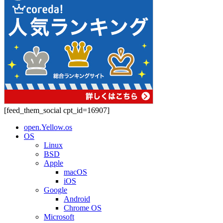
[feed_them_social cpt_id=16907]
open.Yellow.os
OS
Linux
BSD
Apple
macOS
iOS
Google
Android
Chrome OS
Microsoft