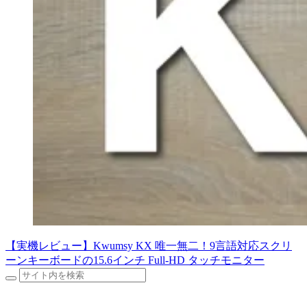
【実機レビュー】Kwumsy KX 唯一無二！9言語対応スクリ
ーンキーボードの15.6インチ Full-HD タッチモニター