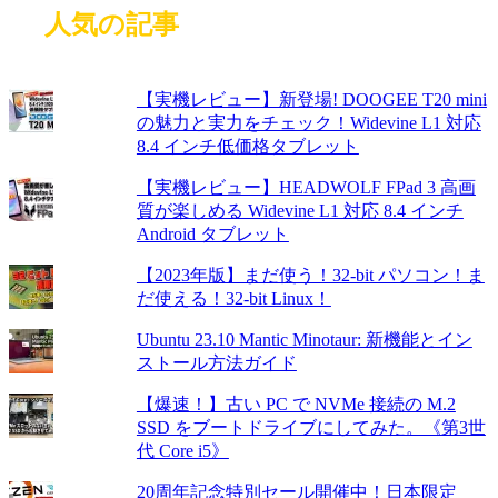
人気の記事
【実機レビュー】新登場! DOOGEE T20 mini
の魅力と実力をチェック！Widevine L1 対応
8.4 インチ低価格タブレット
【実機レビュー】HEADWOLF FPad 3 高画
質が楽しめる Widevine L1 対応 8.4 インチ
Android タブレット
【2023年版】まだ使う！32-bit パソコン！ま
だ使える！32-bit Linux！
Ubuntu 23.10 Mantic Minotaur: 新機能とイン
ストール方法ガイド
【爆速！】古い PC で NVMe 接続の M.2
SSD をブートドライブにしてみた。《第3世
代 Core i5》
20周年記念特別セール開催中！日本限定