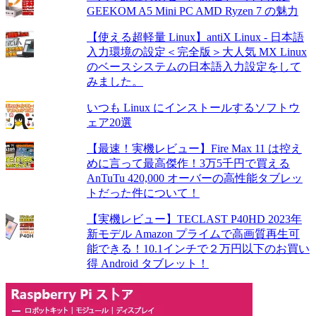
GEEKOM A5 Mini PC AMD Ryzen 7 の魅力
【使える超軽量 Linux】antiX Linux - 日本語
入力環境の設定＜完全版＞大人気 MX Linux
のベースシステムの日本語入力設定をして
みました。
いつも Linux にインストールするソフトウ
ェア20選
【最速！実機レビュー】Fire Max 11 は控え
めに言って最高傑作！3万5千円で買える
AnTuTu 420,000 オーバーの高性能タブレッ
トだった件について！
【実機レビュー】TECLAST P40HD 2023年
新モデル Amazon プライムで高画質再生可
能できる！10.1インチで２万円以下のお買い
得 Android タブレット！