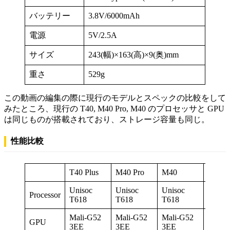
バッテリー
3.8V/6000mAh
電源
5V/2.5A
サイズ
243(幅)×163(高)×9(奥)mm
重さ
529g
この動画の編集の際に現行のモデルとスペックの比較をして
みたところ、現行の T40, M40 Pro, M40 のプロセッサと GPU
は同じものが搭載されており、ストレージ容量も同じ。
性能比較
T40 Plus
M40 Pro
M40
M40S
Unisoc
Unisoc
Unisoc
Uniso
Processor
T618
T618
T618
T610
Mali-G52
Mali-G52
Mali-G52
Mali-
GPU
3EE
3EE
3EE
3EE