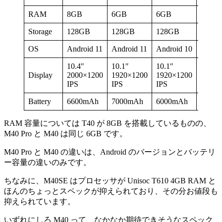
RAM
8GB
6GB
6GB
4GB
Storage
128GB
128GB
128GB
128G
OS
Android 11
Android 11
Android 10
Andro
10.4″
10.1″
10.1″
10.1″
Display
2000×1200
1920×1200
1920×1200
1920×
IPS
IPS
IPS
IPS
Battery
6600mAh
7000mAh
6000mAh
6000
RAM 容量については T40 が 8GB を搭載しているものの、
M40 Pro と M40 は同じ 6GB です。
M40 Pro と M40 の違いは、Android のバージョンとバッテリ
ー容量の違いのみです。
ちなみに、M40SE はプロセッサが Unisoc T610 4GB RAM と
ほんのちょっとスペックが抑えられており、その分お値段も
抑えられています。
いずれにしろ M40 って、なかなか期待できそうなスペック