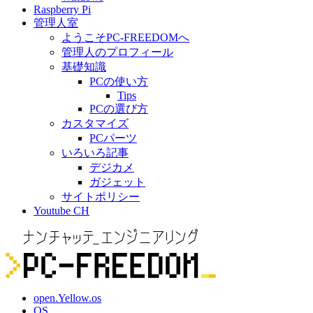
Raspberry Pi
管理人室
ようこそPC-FREEDOMへ
管理人のプロフィール
基礎知識
PCの使い方
Tips
PCの選び方
カスタマイズ
PCパーツ
いろいろ記事
デジカメ
ガジェット
サイトポリシー
Youtube CH
open.Yellow.os
OS