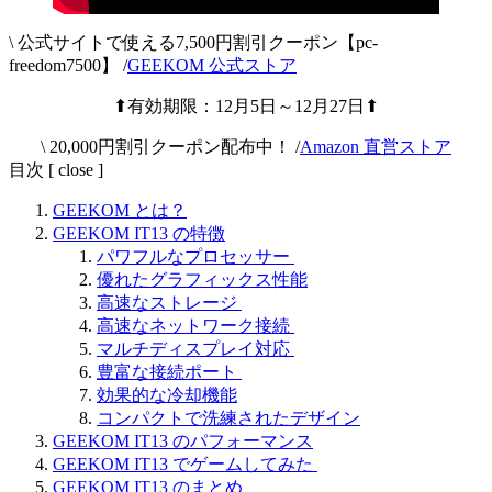
\ 公式サイトで使える7,500円割引クーポン【
pc-
freedom7500
】 /
GEEKOM 公式ストア
⬆有効期限：12月5日～12月27日⬆
\ 20,000円割引クーポン配布中！ /
Amazon 直営ストア
目次
[
close
]
GEEKOM とは？
GEEKOM IT13 の特徴
パワフルなプロセッサー
優れたグラフィックス性能
高速なストレージ
高速なネットワーク接続
マルチディスプレイ対応
豊富な接続ポート
効果的な冷却機能
コンパクトで洗練されたデザイン
GEEKOM IT13 のパフォーマンス
GEEKOM IT13 でゲームしてみた
GEEKOM IT13 のまとめ