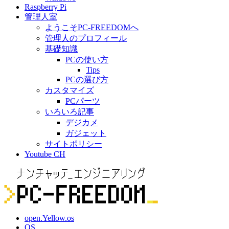
Raspberry Pi
管理人室
ようこそPC-FREEDOMへ
管理人のプロフィール
基礎知識
PCの使い方
Tips
PCの選び方
カスタマイズ
PCパーツ
いろいろ記事
デジカメ
ガジェット
サイトポリシー
Youtube CH
open.Yellow.os
OS