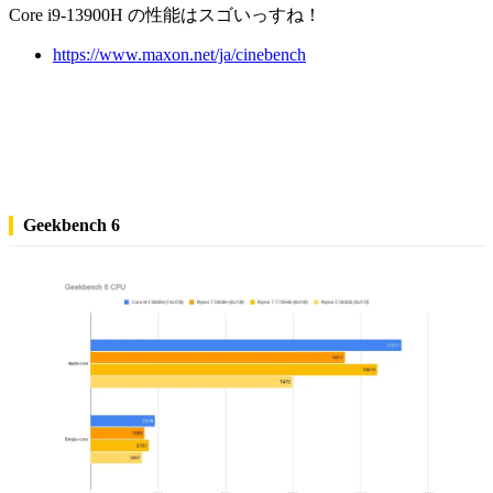
Core i9-13900H の性能はスゴいっすね！
https://www.maxon.net/ja/cinebench
Geekbench 6