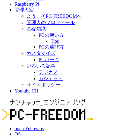
Raspberry Pi
管理人室
ようこそPC-FREEDOMへ
管理人のプロフィール
基礎知識
PCの使い方
Tips
PCの選び方
カスタマイズ
PCパーツ
いろいろ記事
デジカメ
ガジェット
サイトポリシー
Youtube CH
open.Yellow.os
OS