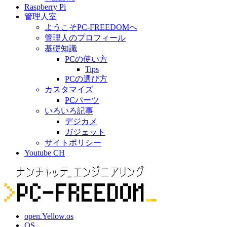
Raspberry Pi
管理人室
ようこそPC-FREEDOMへ
管理人のプロフィール
基礎知識
PCの使い方
Tips
PCの選び方
カスタマイズ
PCパーツ
いろいろ記事
デジカメ
ガジェット
サイトポリシー
Youtube CH
open.Yellow.os
OS