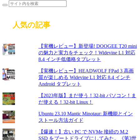
人気の記事
【実機レビュー】新登場! DOOGEE T20 mini
の魅力と実力をチェック！Widevine L1 対応
8.4 インチ低価格タブレット
【実機レビュー】HEADWOLF FPad 3 高画
質が楽しめる Widevine L1 対応 8.4 インチ
Android タブレット
【2023年版】まだ使う！32-bit パソコン！ま
だ使える！32-bit Linux！
Ubuntu 23.10 Mantic Minotaur: 新機能とイン
ストール方法ガイド
【爆速！】古い PC で NVMe 接続の M.2
SSD をブートドライブにしてみた。《第3世