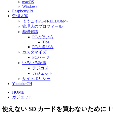
macOS
Windows
Raspberry Pi
管理人室
ようこそPC-FREEDOMへ
管理人のプロフィール
基礎知識
PCの使い方
Tips
PCの選び方
カスタマイズ
PCパーツ
いろいろ記事
デジカメ
ガジェット
サイトポリシー
Youtube CH
HOME
ガジェット
使えない SD カードを買わないために