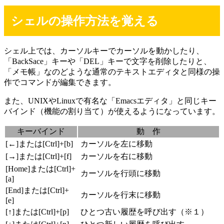
シェルの操作方法を覚える
シェル上では、カーソルキーでカーソルを動かしたり、
「BackSace」キーや「DEL」キーで文字を削除したりと、
「メモ帳」なのどような通常のテキストエディタと同様の操
作でコマンドが編集できます。
また、UNIXやLinuxで有名な「Emacsエディタ」と同じキー
バインド（機能の割り当て）が使えるようになっています。
キーバインド
動 作
[←]または[Ctrl]+[b]
カーソルを左に移動
[→]または[Ctrl]+[f]
カーソルを右に移動
[Home]または[Ctrl]+
カーソルを行頭に移動
[a]
[End]または[Ctrl]+
カーソルを行末に移動
[e]
[↑]または[Ctrl]+[p]
ひとつ古い履歴を呼び出す（※１）