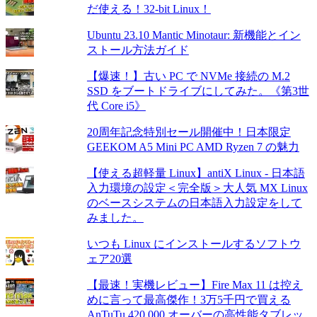
だ使える！32-bit Linux！
Ubuntu 23.10 Mantic Minotaur: 新機能とイン
ストール方法ガイド
【爆速！】古い PC で NVMe 接続の M.2
SSD をブートドライブにしてみた。《第3世
代 Core i5》
20周年記念特別セール開催中！日本限定
GEEKOM A5 Mini PC AMD Ryzen 7 の魅力
【使える超軽量 Linux】antiX Linux - 日本語
入力環境の設定＜完全版＞大人気 MX Linux
のベースシステムの日本語入力設定をして
みました。
いつも Linux にインストールするソフトウ
ェア20選
【最速！実機レビュー】Fire Max 11 は控え
めに言って最高傑作！3万5千円で買える
AnTuTu 420,000 オーバーの高性能タブレッ