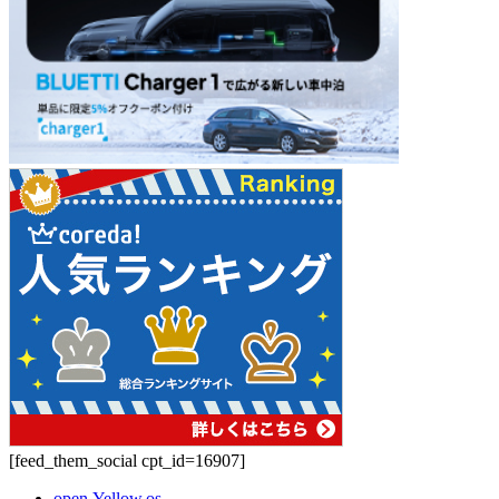
[feed_them_social cpt_id=16907]
open.Yellow.os