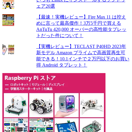
ェア20選
【最速！実機レビュー】Fire Max 11 は控え
めに言って最高傑作！3万5千円で買える
AnTuTu 420,000 オーバーの高性能タブレッ
トだった件について！
【実機レビュー】TECLAST P40HD 2023年
新モデル Amazon プライムで高画質再生可
能できる！10.1インチで２万円以下のお買い
得 Android タブレット！