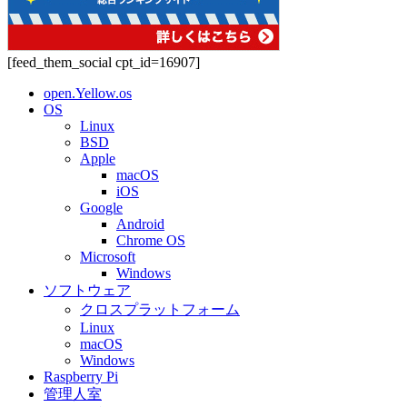
[feed_them_social cpt_id=16907]
open.Yellow.os
OS
Linux
BSD
Apple
macOS
iOS
Google
Android
Chrome OS
Microsoft
Windows
ソフトウェア
クロスプラットフォーム
Linux
macOS
Windows
Raspberry Pi
管理人室