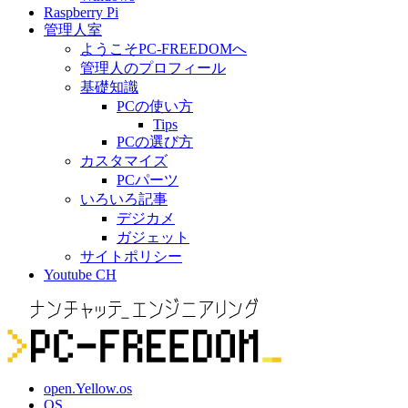
Raspberry Pi
管理人室
ようこそPC-FREEDOMへ
管理人のプロフィール
基礎知識
PCの使い方
Tips
PCの選び方
カスタマイズ
PCパーツ
いろいろ記事
デジカメ
ガジェット
サイトポリシー
Youtube CH
open.Yellow.os
OS