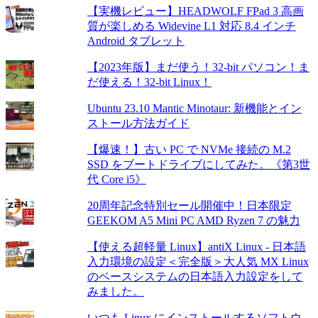
【実機レビュー】HEADWOLF FPad 3 高画
質が楽しめる Widevine L1 対応 8.4 インチ
Android タブレット
【2023年版】まだ使う！32-bit パソコン！ま
だ使える！32-bit Linux！
Ubuntu 23.10 Mantic Minotaur: 新機能とイン
ストール方法ガイド
【爆速！】古い PC で NVMe 接続の M.2
SSD をブートドライブにしてみた。《第3世
代 Core i5》
20周年記念特別セール開催中！日本限定
GEEKOM A5 Mini PC AMD Ryzen 7 の魅力
【使える超軽量 Linux】antiX Linux - 日本語
入力環境の設定＜完全版＞大人気 MX Linux
のベースシステムの日本語入力設定をして
みました。
いつも Linux にインストールするソフトウ