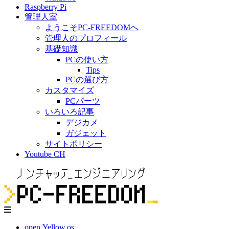
Raspberry Pi
管理人室
ようこそPC-FREEDOMへ
管理人のプロフィール
基礎知識
PCの使い方
Tips
PCの選び方
カスタマイズ
PCパーツ
いろいろ記事
デジカメ
ガジェット
サイトポリシー
Youtube CH
open.Yellow.os