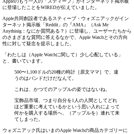
Appleのもう一人の「スティーブ」がインターネット掲示板
に登場したことをWIREDが伝えていました。
Apple共同創設者であるスティーブ・ウォズニアックがイン
ターネット掲示板「Reddit」の『AMA』（Ask Me
Anythinig：なにか質問ある？）に登場し、ユーザーたちから
のさまざまな質問に答えるなかで、Apple Watchとその方向
性に対して疑念を提示しました。
「わたしは（Apple Watchに関して）少し心配している」
と、書いています。
500〜1,100ドルの20種の時計［原文ママ］で、違
うのはバンドだけだなんて。
これは、かつてのアップルの姿ではないね。
宝飾品市場、つまり自分を1人の人間としてどれ
ほど重要に考えているかという思い入れによって
何かを購入する場所へ、（アップルを）連れて来
てしまった。
ウォズニアック氏はいまのApple Watchの商品カテゴリーに