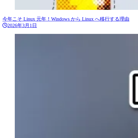
今年こそ Linux 元年！Windows から Linux へ移行する理由
2026年3月1日