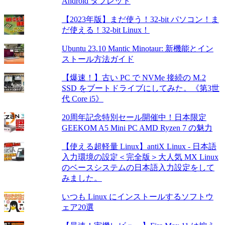
Android タブレット
【2023年版】まだ使う！32-bit パソコン！ま
だ使える！32-bit Linux！
Ubuntu 23.10 Mantic Minotaur: 新機能とイン
ストール方法ガイド
【爆速！】古い PC で NVMe 接続の M.2
SSD をブートドライブにしてみた。《第3世
代 Core i5》
20周年記念特別セール開催中！日本限定
GEEKOM A5 Mini PC AMD Ryzen 7 の魅力
【使える超軽量 Linux】antiX Linux - 日本語
入力環境の設定＜完全版＞大人気 MX Linux
のベースシステムの日本語入力設定をして
みました。
いつも Linux にインストールするソフトウ
ェア20選