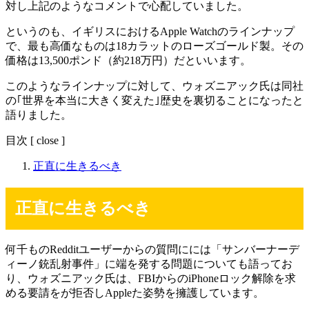
対し上記のようなコメントで心配していました。
というのも、イギリスにおけるApple Watchのラインナップ
で、最も高価なものは18カラットのローズゴールド製。その
価格は13,500ポンド（約218万円）だといいます。
このようなラインナップに対して、ウォズニアック氏は同社
の｢世界を本当に大きく変えた｣歴史を裏切ることになったと
語りました。
目次
[
close
]
正直に生きるべき
正直に生きるべき
何千ものRedditユーザーからの質問にには「サンバーナーデ
ィーノ銃乱射事件」に端を発する問題についても語ってお
り、ウォズニアック氏は、FBIからのiPhoneロック解除を求
める要請をが拒否しAppleた姿勢を擁護しています。