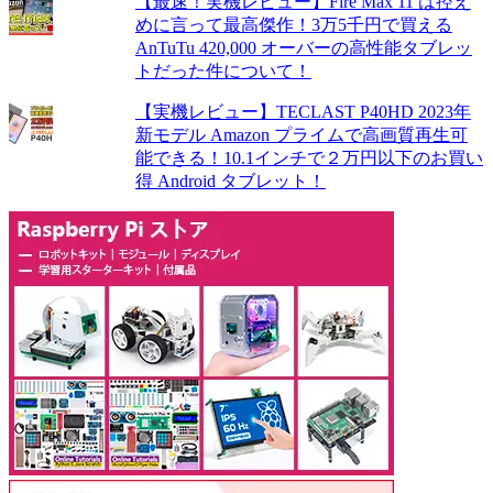
【最速！実機レビュー】Fire Max 11 は控え
めに言って最高傑作！3万5千円で買える
AnTuTu 420,000 オーバーの高性能タブレッ
トだった件について！
【実機レビュー】TECLAST P40HD 2023年
新モデル Amazon プライムで高画質再生可
能できる！10.1インチで２万円以下のお買い
得 Android タブレット！