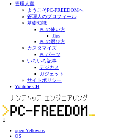
管理人室
ようこそPC-FREEDOMへ
管理人のプロフィール
基礎知識
PCの使い方
Tips
PCの選び方
カスタマイズ
PCパーツ
いろいろ記事
デジカメ
ガジェット
サイトポリシー
Youtube CH
open.Yellow.os
OS