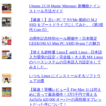
Ubuntu 23.10 Mantic Minotaur: 新機能とイン
ストール方法ガイド
【爆速！】古い PC で NVMe 接続の M.2
SSD をブートドライブにしてみた。《第3世
代 Core i5》
20周年記念特別セール開催中！日本限定
GEEKOM A5 Mini PC AMD Ryzen 7 の魅力
【使える超軽量 Linux】antiX Linux - 日本語
入力環境の設定＜完全版＞大人気 MX Linux
のベースシステムの日本語入力設定をして
みました。
いつも Linux にインストールするソフトウ
ェア20選
【最速！実機レビュー】Fire Max 11 は控え
めに言って最高傑作！3万5千円で買える
AnTuTu 420,000 オーバーの高性能タブレッ
トだった件について！