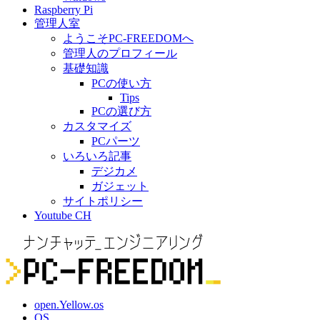
Raspberry Pi
管理人室
ようこそPC-FREEDOMへ
管理人のプロフィール
基礎知識
PCの使い方
Tips
PCの選び方
カスタマイズ
PCパーツ
いろいろ記事
デジカメ
ガジェット
サイトポリシー
Youtube CH
open.Yellow.os
OS