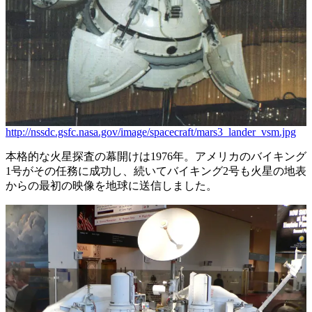
http://nssdc.gsfc.nasa.gov/image/spacecraft/mars3_lander_vsm.jpg
本格的な火星探査の幕開けは1976年。アメリカのバイキング
1号がその任務に成功し、続いてバイキング2号も火星の地表
からの最初の映像を地球に送信しました。