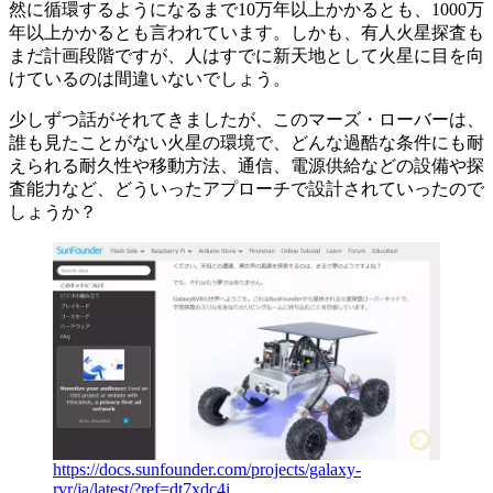
然に循環するようになるまで10万年以上かかるとも、1000万
年以上かかるとも言われています。しかも、有人火星探査も
まだ計画段階ですが、人はすでに新天地として火星に目を向
けているのは間違いないでしょう。
少しずつ話がそれてきましたが、このマーズ・ローバーは、
誰も見たことがない火星の環境で、どんな過酷な条件にも耐
えられる耐久性や移動方法、通信、電源供給などの設備や探
査能力など、どういったアプローチで設計されていったので
しょうか？
https://docs.sunfounder.com/projects/galaxy-
rvr/ja/latest/?ref=dt7xdc4i