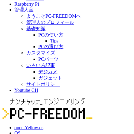
Raspberry Pi
管理人室
ようこそPC-FREEDOMへ
管理人のプロフィール
基礎知識
PCの使い方
Tips
PCの選び方
カスタマイズ
PCパーツ
いろいろ記事
デジカメ
ガジェット
サイトポリシー
Youtube CH
open.Yellow.os
OS