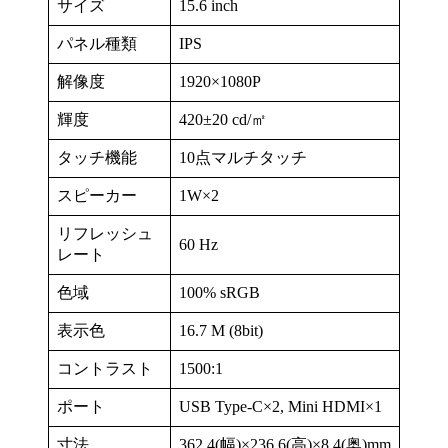
サイズ
15.6 inch
パネル種類
IPS
解像度
1920×1080P
輝度
420±20 cd/㎡
タッチ機能
10点マルチタッチ
スピーカー
1W×2
リフレッシュ
60 Hz
レート
色域
100% sRGB
表示色
16.7 M (8bit)
コントラスト
1500:1
ポート
USB Type-C×2, Mini HDMI×1
寸法
362.4(幅)×236.6(高)×8.4(奥)mm