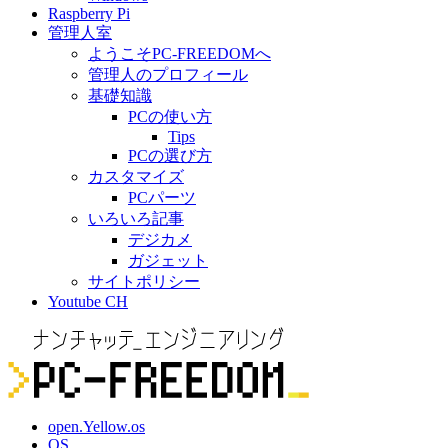
Raspberry Pi
管理人室
ようこそPC-FREEDOMへ
管理人のプロフィール
基礎知識
PCの使い方
Tips
PCの選び方
カスタマイズ
PCパーツ
いろいろ記事
デジカメ
ガジェット
サイトポリシー
Youtube CH
open.Yellow.os
OS