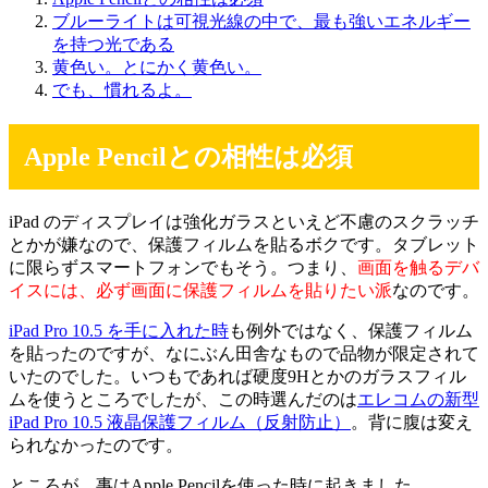
ブルーライトは可視光線の中で、最も強いエネルギー
を持つ光である
黄色い。とにかく黄色い。
でも、慣れるよ。
Apple Pencilとの相性は必須
iPad のディスプレイは強化ガラスといえど不慮のスクラッチ
とかが嫌なので、保護フィルムを貼るボクです。タブレット
に限らずスマートフォンでもそう。つまり、
画面を触るデバ
イスには、必ず画面に保護フィルムを貼りたい派
なのです。
iPad Pro 10.5 を手に入れた時
も例外ではなく、保護フィルム
を貼ったのですが、なにぶん田舎なもので品物が限定されて
いたのでした。いつもであれば硬度9Hとかのガラスフィル
ムを使うところでしたが、この時選んだのは
エレコムの新型
iPad Pro 10.5 液晶保護フィルム（反射防止）
。背に腹は変え
られなかったのです。
ところが、事はApple Pencilを使った時に起きました。