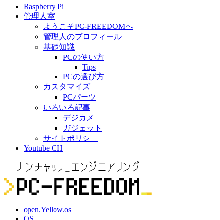
Raspberry Pi
管理人室
ようこそPC-FREEDOMへ
管理人のプロフィール
基礎知識
PCの使い方
Tips
PCの選び方
カスタマイズ
PCパーツ
いろいろ記事
デジカメ
ガジェット
サイトポリシー
Youtube CH
open.Yellow.os
OS