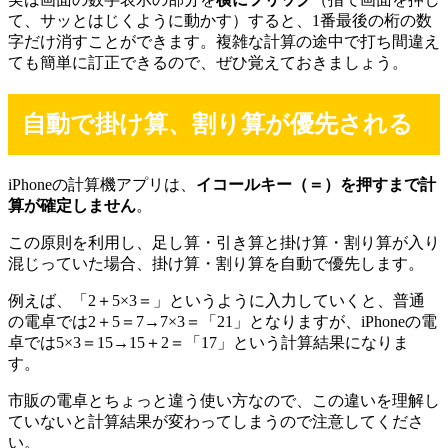
て、サッとはじくように動かす）すると、1番最後の桁の数
字だけ消すことができます。複雑な計算の途中で打ち間違え
ても簡単に訂正できるので、ぜひ覚えておきましょう。
自動で掛け算、割り算が優先される
iPhoneの計算機アプリは、
イコールキー（＝）を押すまで計
算が確定しません
。
この原則を利用し、足し算・引き算と掛け算・割り算が入り
混じっていた場合、掛け算・割り算を自動で優先します。
例えば、「2＋5×3＝」というように入力していくと、普通
の電卓では2＋5＝7→7×3＝「21」となりますが、iPhoneの電
卓では5×3＝15→15＋2＝「17」という計算結果になりま
す。
市販の電卓とちょっと違う使い方なので、この違いを理解し
ていないと計算結果が変わってしまうので注意してくださ
い。