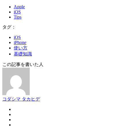
Apple
iOS
Tips
タグ：
iOS
iPhone
使い方
基礎知識
この記事を書いた人
コダシマ タカヒデ