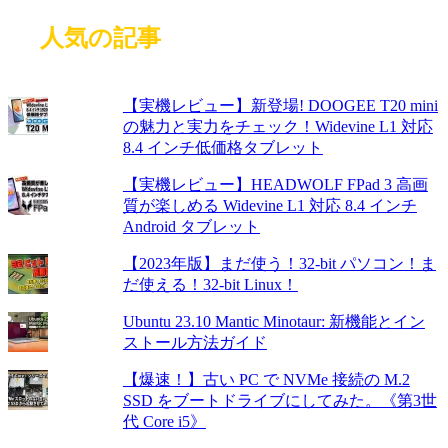
人気の記事
【実機レビュー】新登場! DOOGEE T20 mini
の魅力と実力をチェック！Widevine L1 対応
8.4 インチ低価格タブレット
【実機レビュー】HEADWOLF FPad 3 高画
質が楽しめる Widevine L1 対応 8.4 インチ
Android タブレット
【2023年版】まだ使う！32-bit パソコン！ま
だ使える！32-bit Linux！
Ubuntu 23.10 Mantic Minotaur: 新機能とイン
ストール方法ガイド
【爆速！】古い PC で NVMe 接続の M.2
SSD をブートドライブにしてみた。《第3世
代 Core i5》