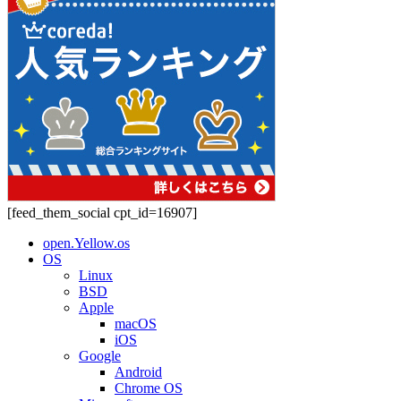
[feed_them_social cpt_id=16907]
open.Yellow.os
OS
Linux
BSD
Apple
macOS
iOS
Google
Android
Chrome OS