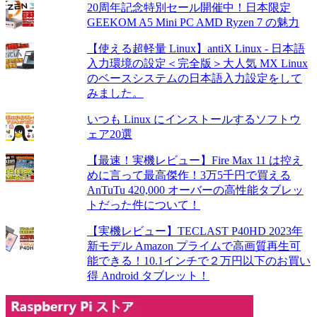
20周年記念特別セール開催中！日本限定
GEEKOM A5 Mini PC AMD Ryzen 7 の魅力
【使える超軽量 Linux】antiX Linux - 日本語
入力環境の設定＜完全版＞大人気 MX Linux
のベースシステムの日本語入力設定をして
みました。
いつも Linux にインストールするソフトウ
ェア20選
【最速！実機レビュー】Fire Max 11 は控え
めに言って最高傑作！3万5千円で買える
AnTuTu 420,000 オーバーの高性能タブレッ
トだった件について！
【実機レビュー】TECLAST P40HD 2023年
新モデル Amazon プライムで高画質再生可
能できる！10.1インチで２万円以下のお買い
得 Android タブレット！