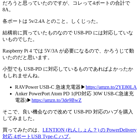
だろうと思っていたのですが、コレって4ポートの合計で
8A。
各ポートは 5v/2.4A とのこと。しくじった。
結構前に買っていたものなので USB-PD には対応していな
いものでした。
Raspberry Pi 4 では 5V/3A が必要になるので、かろうじて動
いたのだと思います。
小型でも USB-PD に対応しているものであればよかったか
もしれませんね。
RAVPower USB-C 急速充電器▶
https://amzn.to/2YE80LA
Anker PowerPort Atom PD 1(PD対応 30W USB-C急速充
電器)▶
https://amzn.to/3de9BwZ
そこで、良い機会なので改めて USB-PD 対応のハブを購入
してみました。
買ってみたのは、
LENTION (れんしょん？) の PowerDelivery
対応 4ポートUSB Type-C ハブ
。