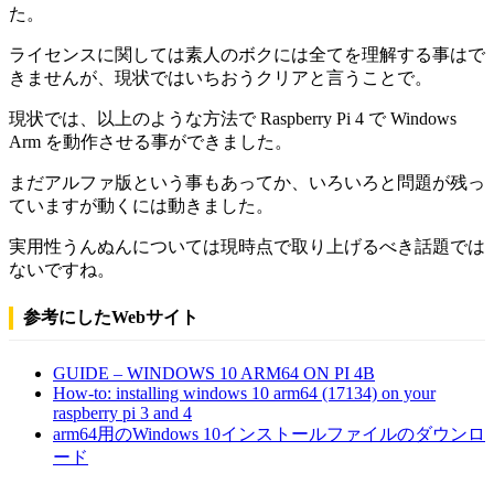
た。
ライセンスに関しては素人のボクには全てを理解する事はで
きませんが、現状ではいちおうクリアと言うことで。
現状では、以上のような方法で Raspberry Pi 4 で Windows
Arm を動作させる事ができました。
まだアルファ版という事もあってか、いろいろと問題が残っ
ていますが動くには動きました。
実用性うんぬんについては現時点で取り上げるべき話題では
ないですね。
参考にしたWebサイト
GUIDE – WINDOWS 10 ARM64 ON PI 4B
How-to: installing windows 10 arm64 (17134) on your
raspberry pi 3 and 4
arm64用のWindows 10インストールファイルのダウンロ
ード