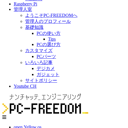
Raspberry Pi
管理人室
ようこそPC-FREEDOMへ
管理人のプロフィール
基礎知識
PCの使い方
Tips
PCの選び方
カスタマイズ
PCパーツ
いろいろ記事
デジカメ
ガジェット
サイトポリシー
Youtube CH
open.Yellow.os