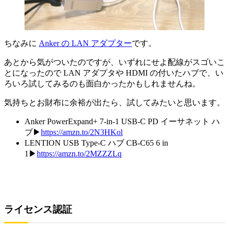
ちなみに
Anker の LAN アダプター
です。
あとから気がついたのですが、いずれにせよ配線がスゴいこ
とになったので LAN アダプタや HDMI の付いたハブで、い
ろいろ試してみるのも面白かったかもしれませんね。
気持ちとお財布に余裕が出たら、試してみたいと思います。
Anker PowerExpand+ 7-in-1 USB-C PD イーサネット ハ
ブ▶
https://amzn.to/2N3HKol
LENTION USB Type-C ハブ CB-C65 6 in
1▶
https://amzn.to/2MZZZLq
ライセンス認証