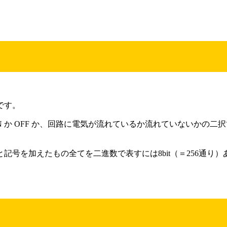
です。
N か OFF か、回路に電気が流れているか流れていないかの
を加えたもの全てを二進数で表すには8bit（＝256通り）あれば