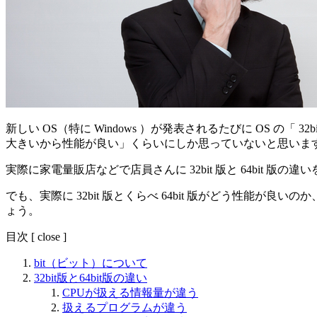
新しい OS（特に Windows ）が発表されるたびに OS の「 32
大きいから性能が良い」くらいにしか思っていないと思いま
実際に家電量販店などで店員さんに 32bit 版と 64bit 版の
でも、実際に 32bit 版とくらべ 64bit 版がどう性能が良
ょう。
目次
[
close
]
bit（ビット）について
32bit版と64bit版の違い
CPUが扱える情報量が違う
扱えるプログラムが違う